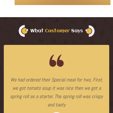
What
Customer
Says
We had ordered their Special meal for two, First,
we got tomato soup it was nice then we got a
spring roll as a starter. The spring roll was crispy
and tasty