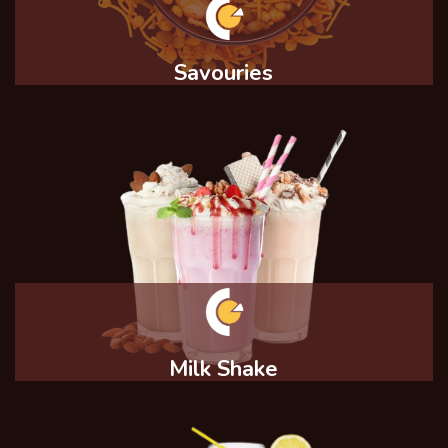
Savouries
Milk Shake