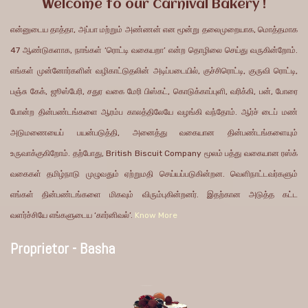
Welcome to our Carnival Bakery !
என்னுடைய தாத்தா, அப்பா மற்றும் அண்ணன் என மூன்று தலைமுறையாக, மொத்தமாக
47 ஆண்டுகளாக, நாங்கள் ‘ரொட்டி வகையறா’ என்ற தொழிலை செய்து வருகின்றோம்.
எங்கள் முன்னோர்களின் வழிகாட்டுதலின் அடிப்படையில், குச்சிரொட்டி, குருவி ரொட்டி,
பஞ்சு கேக், ஜூஸ்பேரி, சதுர வகை மேரி பிஸ்கட், கொடுக்காப்புளி, வரிக்கி, பன், போரை
போன்ற தின்பண்டங்களை ஆரம்ப காலத்திலேயே வழங்கி வந்தோம். ஆர்ச் டைப் மண்
அடுமணையைப் பயன்படுத்தி, அனைத்து வகையான தின்பண்டங்களையும்
உருவாக்குகிறோம். தற்போது, British Biscuit Company மூலம் பத்து வகையான ரஸ்க்
வகைகள் தமிழ்நாடு முழுவதும் ஏற்றுமதி செய்யப்படுகின்றன. வெளிநாட்டவர்களும்
எங்கள் தின்பண்டங்களை மிகவும் விரும்புகின்றனர். இதற்கான அடுத்த கட்ட
வளர்ச்சியே எங்களுடைய ‘கார்னிவல்’.
Know More
Proprietor - Basha