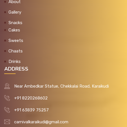
About
Gallery
Snacks
Cakes
Sweets
Chaats
Drinks
ADDRESS
Near Ambedkar Statue, Chekkalai Road, Karaikudi
+91 8220268602
+91 63839 75257
carnivalkaraikudi@gmail.com